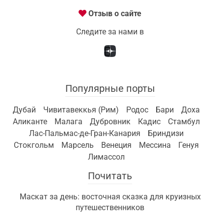
Отзыв о сайте
Следите за нами в
Популярные порты
Дубай
Чивитавеккья (Рим)
Родос
Бари
Доха
Аликанте
Малага
Дубровник
Кадис
Стамбул
Лас-Пальмас-де-Гран-Канария
Бриндизи
Стокгольм
Марсель
Венеция
Мессина
Генуя
Лимассол
Почитать
Маскат за день: восточная сказка для круизных
путешественников