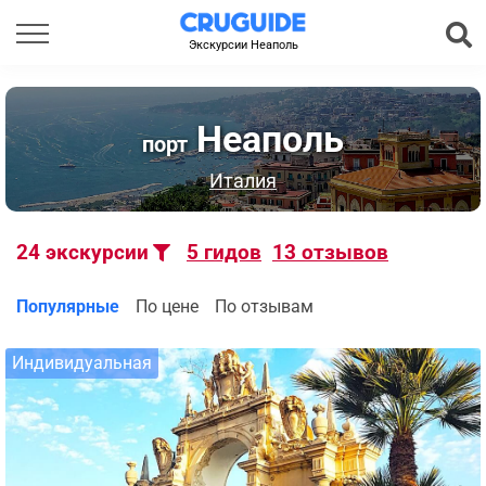
Экскурсии Неаполь
Неаполь
порт
Италия
24
экскурсии
5
гидов
13
отзывов
Популярные
По цене
По отзывам
Индивидуальная