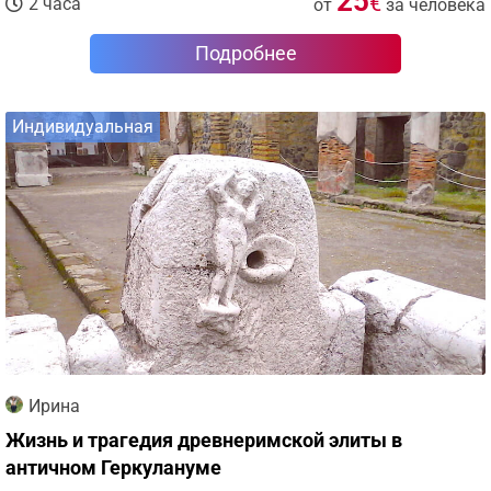
25
€
2 часа
от
за человека
Подробнее
Индивидуальная
Ирина
Жизнь и трагедия древнеримской элиты в
античном Геркулануме