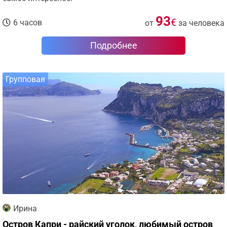
93
€
6 часов
от
за человека
Подробнее
Групповая
Ирина
Остров Капри - райский уголок, любимый остров