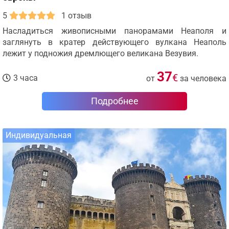
5
1 отзыв
Насладиться живописными панорамами Неаполя и
заглянуть в кратер действующего вулкана Неаполь
лежит у подножия дремлющего великана Везувия.
37
€
3 часа
от
за человека
Подробнее
Индивидуальная